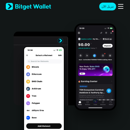
English
تنزيل الآن
日本語
Tiếng Việt
Русский
Español (Latinoamérica)
Türkçe
Italiano
Français
Deutsch
简体中文
繁體中文
Português (Portugal)
Bahasa Indonesia
ภาษาไทย
हिन्दी
বাংলা
Español
Português (Brasil)
Español (Argentina)