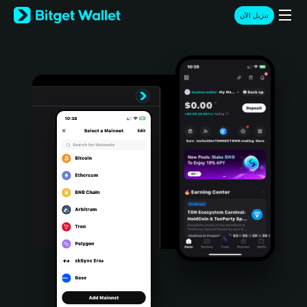
English
تنزيل الآن
日本語
Tiếng Việt
Русский
Español (Latinoamérica)
Türkçe
Italiano
Français
Deutsch
简体中文
繁體中文
Português (Portugal)
Bahasa Indonesia
ภาษาไทย
हिन्दी
বাংলা
Español
Português (Brasil)
Español (Argentina)