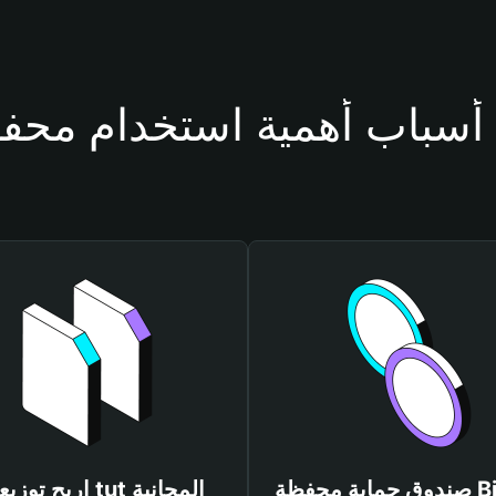
ة tut
صندوق حماية محفظة Bitget
اربح توزيعات tut المجانية