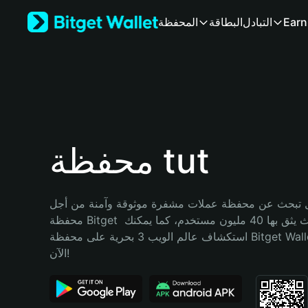
English
Earn
التبادل
البطاقة
المحفظة
日本語
Tiếng Việt
Русский
Español (Latinoamérica)
Türkçe
Italiano
Français
Deutsch
محفظة tut
简体中文
繁體中文
Português (Portugal)
تبحث عن محفظة عملات مشفرة موثوقة وآمنة من أجل tut؟ إنّ 
Bahasa Indonesia
محفظة Bitget خيارك الأفضل. حيث يثق بها 40 مليون مستخدم، كما يمكنك 
ภาษาไทย
استكشاف عالم الويب 3 بحرية على محفظة Bitget Wallet. ابدأ رحلتك 
हिन्दी
الآن!
বাংলা
Español
Português (Brasil)
Español (Argentina)