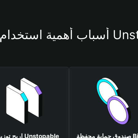
فظة Unstopable
صندوق حماية محفظة Bitget
اربح توزيعات ble