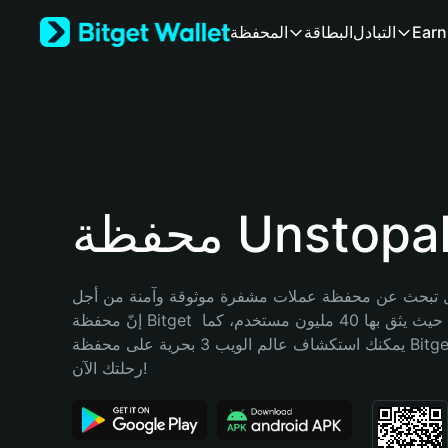
English
Earn
التبادل
البطاقة
المحفظة
日本語
Tiếng Việt
Русский
Español (Latinoamérica)
Türkçe
Italiano
Français
Deutsch
ة Unstopable
简体中文
繁體中文
Português (Portugal)
تبحث عن محفظة عملات مشفرة موثوقة وآمنة من أجل Unstopable؟ 
Bahasa Indonesia
إنّ محفظة Bitget خيارك الأفضل. حيث يثق بها 40 مليون مستخدم، كما 
ภาษาไทย
يمكنك استكشاف عالم الويب 3 بحرية على محفظة Bitget Wallet. ابدأ 
हिन्दी
رحلتك الآن!
বাংলা
Español
Português (Brasil)
Español (Argentina)