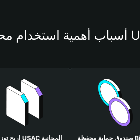
حفظة USAC
صندوق حماية محفظة Bitget
اربح توزيعات USAC المجانية