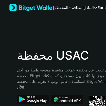
English
Earn
التبادل
البطاقة
المحفظة
日本語
Tiếng Việt
Русский
Español (Latinoamérica)
Türkçe
Italiano
Français
Deutsch
محفظة USAC
简体中文
繁體中文
Português (Portugal)
تبحث عن محفظة عملات مشفرة موثوقة وآمنة من أجل USAC؟ إنّ 
Bahasa Indonesia
محفظة Bitget خيارك الأفضل. حيث يثق بها 40 مليون مستخدم، كما يمكنك 
ภาษาไทย
استكشاف عالم الويب 3 بحرية على محفظة Bitget Wallet. ابدأ رحلتك 
हिन्दी
الآن!
বাংলা
Español
Português (Brasil)
Español (Argentina)