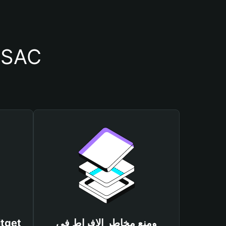
أسباب أهمية استخدام م
ومنع مخاطر الإفراط في