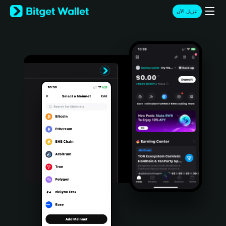
English
تنزيل الآن
日本語
Tiếng Việt
Русский
Español (Latinoamérica)
Türkçe
Italiano
Français
Deutsch
简体中文
繁體中文
Português (Portugal)
Bahasa Indonesia
ภาษาไทย
हिन्दी
বাংলা
Español
Português (Brasil)
Español (Argentina)