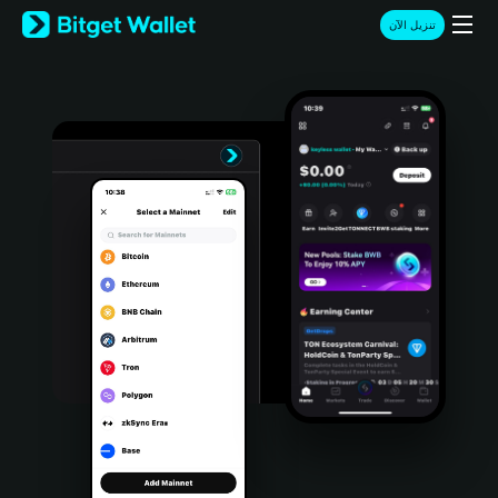
English
تنزيل الآن
日本語
Tiếng Việt
Русский
Español (Latinoamérica)
Türkçe
Italiano
Français
Deutsch
简体中文
繁體中文
Português (Portugal)
Bahasa Indonesia
ภาษาไทย
हिन्दी
বাংলা
Español
Português (Brasil)
Español (Argentina)