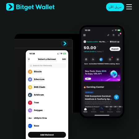
English
تنزيل الآن
日本語
Tiếng Việt
Русский
Español (Latinoamérica)
Türkçe
Italiano
Français
Deutsch
简体中文
繁體中文
Português (Portugal)
Bahasa Indonesia
ภาษาไทย
हिन्दी
বাংলা
Español
Português (Brasil)
Español (Argentina)