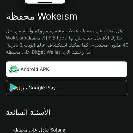
محفظة Wokeism
هل تبحث عن محفظة عملات مشفرة موثوقة وآمنة من أجل 
Wokeism؟ إنّ محفظة Bitget خيارك الأفضل. حيث يثق بها 
40 مليون مستخدم، كما يمكنك استكشاف عالم الويب 3 بحرية 
على محفظة Bitget Wallet. ابدأ رحلتك الآن!
تنزيل Android APK
تنزيل من Google Play
الأسئلة الشائعة
تبادل على محفظة Solana