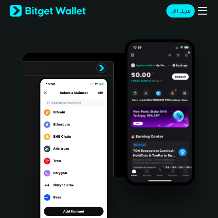
English
تنزيل الآن
日本語
Tiếng Việt
Русский
Español (Latinoamérica)
Türkçe
Italiano
Français
Deutsch
简体中文
繁體中文
Português (Portugal)
Bahasa Indonesia
ภาษาไทย
हिन्दी
বাংলা
Español
Português (Brasil)
Español (Argentina)