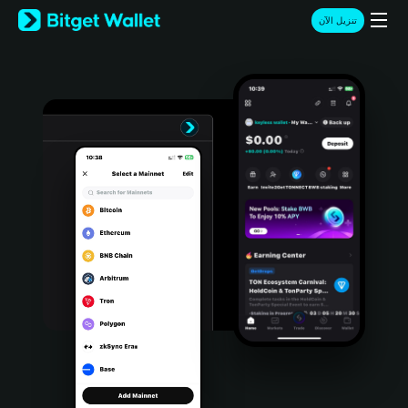
English
تنزيل الآن
日本語
Tiếng Việt
Русский
Español (Latinoamérica)
Türkçe
Italiano
Français
Deutsch
简体中文
繁體中文
Português (Portugal)
Bahasa Indonesia
ภาษาไทย
हिन्दी
বাংলা
Español
Português (Brasil)
Español (Argentina)