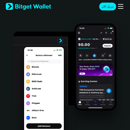
English
تنزيل الآن
日本語
Tiếng Việt
Русский
Español (Latinoamérica)
Türkçe
Italiano
Français
Deutsch
简体中文
繁體中文
Português (Portugal)
Bahasa Indonesia
ภาษาไทย
हिन्दी
বাংলা
Español
Português (Brasil)
Español (Argentina)