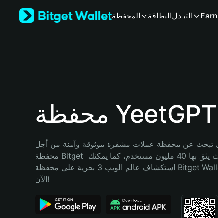
English
Earn
التبادل
البطاقة
المحفظة
日本語
Tiếng Việt
Русский
Español (Latinoamérica)
Türkçe
Italiano
Français
Deutsch
محفظة YeetGPT
简体中文
繁體中文
Português (Portugal)
تبحث عن محفظة عملات مشفرة موثوقة وآمنة من أجل YeetGPT؟ إنّ 
Bahasa Indonesia
محفظة Bitget خيارك الأفضل. حيث يثق بها 40 مليون مستخدم، كما يمكنك 
ภาษาไทย
استكشاف عالم الويب 3 بحرية على محفظة Bitget Wallet. ابدأ رحلتك 
हिन्दी
الآن!
বাংলা
Español
Português (Brasil)
Español (Argentina)