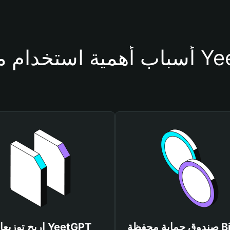
حفظة YeetGPT
صندوق حماية محفظة Bitget
اربح توزيعات tGPT