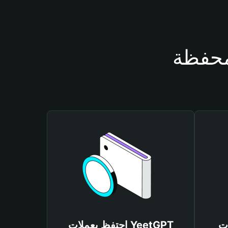
Yee
احتفظ بعملات YeetGPT