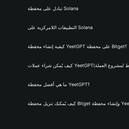
تبادل على محفظة Solana
التطبيقات اللامركزية على Solana
كيفية إنشاء محفظة YeetGPT على محفظة Bitget؟
اء عملات YeetGPT؟ (فقط لمشروع العملة)
ما هي أفضل محفظة YeetGPT؟