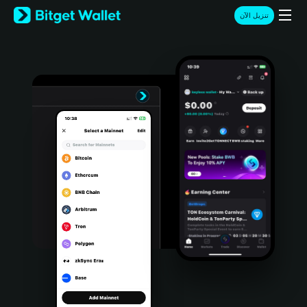
English
تنزيل الآن
日本語
Tiếng Việt
Русский
Español (Latinoamérica)
Türkçe
Italiano
Français
Deutsch
简体中文
繁體中文
Português (Portugal)
Bahasa Indonesia
ภาษาไทย
हिन्दी
বাংলা
Español
Português (Brasil)
Español (Argentina)