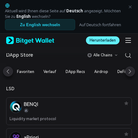
English
日本語
Aktuell wird Ihnen diese Seite auf
Deutsch
angezeigt. Möchten
Tiếng Việt
Sie zu
English
wechseln?
Русский
Auf Deutsch fortfahren
Zu English wechseln
Español (Latinoamérica)
Türkçe
Herunterladen
Italiano
Français
Deutsch
DApp Store
Alle Chains
简体中文
繁體中文
Favoriten
Verlauf
DApp Recs
Airdrop
DeFi
N
Português (Portugal)
Bahasa Indonesia
ภาษาไทย
LSD
العربية
हिन्दी
BENQI
বাংলা
Español
Português (Brasil)
Liquidity market protocol
Español (Argentina)
aPriori