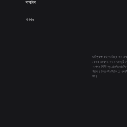
সামাজিক
ঋণদান
দাবিত্যাগ:
হাইপারলিঙ্ক করা ওয়ে
কোনো তথ্যের কোনো ওয়ারেন্টি দ
আপনার নির্দিষ্ট প্রয়োজনীয়ত
উচিত। ক্রিপ্টো ট্রেডিংয়ে একট
নয়।