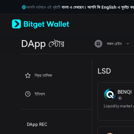
English
আপনি বর্তমানে এই পৃষ্ঠাটি
বাংলা
এ দেখছেন। আপনি কি
English
এ স্যুইচ ক
日本語
Tiếng Việt
Русский
Español (Latinoamérica)
Türkçe
Italiano
DApp স্টোর
সকল চেইন
Français
Deutsch
简体中文
繁體中文
LSD
Português (Portugal)
প্রিয় তালিকা
Bahasa Indonesia
ภาษาไทย
العربية
BENQI
ইতিহাস
हिन्दी
বাংলা
Liquidity market
Español
Português (Brasil)
Español (Argentina)
DApp REC