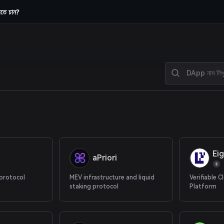
রতে চান?
Ei
aPriori
 protocol
MEV infrastructure and liquid
Verifiable C
staking protocol
Platform