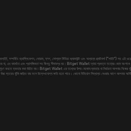
বসাইট, সম্পর্কিত অ্যাপ্লিকেশন, ফোরাম, ব্লগ, সোশ্যাল মিডিয়া অ্যাকাউন্ট এবং অন্যান্য প্ল্যাটফর্ম ("সাইট") সহ এই
েয় না, এর যথার্থতা এবং প্রাসঙ্গিকতা সহ কিন্তু সীমাবদ্ধ নয়। Bitget Wallet দ্বারা প্রদত্ত তথ্যের কোন অংশকে
াগুলি পূরণ করতে ব্যবহার করা উচিত নয়। Bitget Wallet এর তথ্যের উপর যেকোন ব্যবহার বা নির্ভরতা আপনার নিজের ঝু
ি উচ্চ স্তরের ঝুঁকি জড়িত যার ফলে উল্লেখযোগ্য ক্ষতি হতে পারে। কোনো বিনিয়োগ সিদ্ধান্ত নেওয়ার আগে আপনার আর