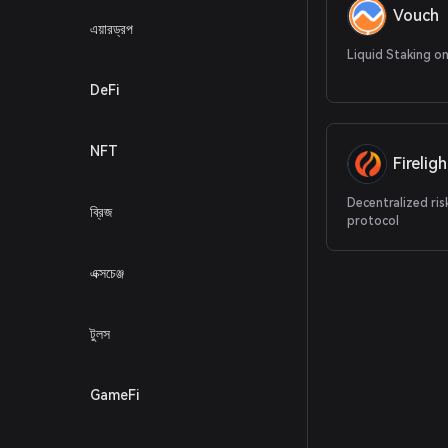
Vouch
এয়ারড্রপ
Liquid Staking on
DeFi
NFT
Fireligh
Decentralized ris
ব্রিজ
protocol
এক্সচেঞ্জ
টুলস
GameFi