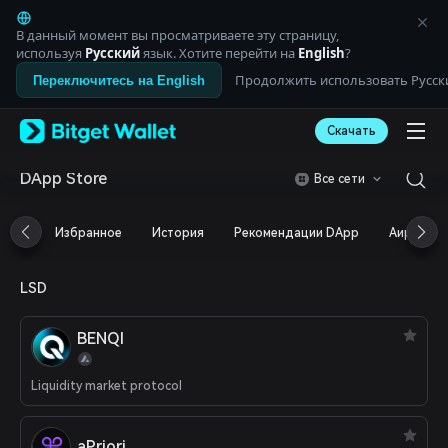
English
日本語
В данный момент вы просматриваете эту страницу,
Tiếng Việt
используя
Русский
язык. Хотите перейти на
English
?
Русский
Продолжить использовать Русск
Переключитесь на English
Español (Latinoamérica)
Türkçe
Скачать
Italiano
Français
Deutsch
DApp Store
Все сети
简体中文
繁體中文
Избранное
История
Рекомендации DApp
Аирдроп
Português (Portugal)
Bahasa Indonesia
ภาษาไทย
LSD
العربية
हिन्दी
BENQI
বাংলা
Español
Português (Brasil)
Liquidity market protocol
Español (Argentina)
aPriori