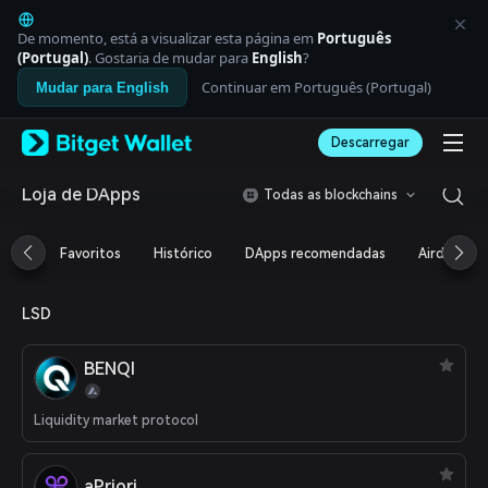
English
日本語
De momento, está a visualizar esta página em
Português
Tiếng Việt
(Portugal)
. Gostaria de mudar para
English
?
Русский
Continuar em Português (Portugal)
Mudar para English
Español (Latinoamérica)
Türkçe
Descarregar
Italiano
Français
Deutsch
Loja de DApps
Todas as blockchains
简体中文
繁體中文
Favoritos
Histórico
DApps recomendadas
Airdrop
Português (Portugal)
Bahasa Indonesia
ภาษาไทย
LSD
العربية
हिन्दी
BENQI
বাংলা
Español
Português (Brasil)
Liquidity market protocol
Español (Argentina)
aPriori