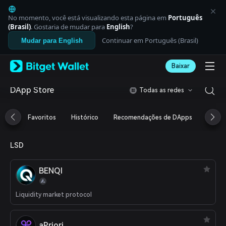
English
日本語
No momento, você está visualizando esta página em
Português
Tiếng Việt
(Brasil)
. Gostaria de mudar para
English
?
Русский
Continuar em Português (Brasil)
Mudar para English
Español (Latinoamérica)
Türkçe
Baixar
Italiano
Français
Deutsch
DApp Store
Todas as redes
简体中文
繁體中文
Favoritos
Histórico
Recomendações de DApps
Airdr
Português (Portugal)
Bahasa Indonesia
ภาษาไทย
LSD
العربية
हिन्दी
BENQI
বাংলা
Español
Português (Brasil)
Liquidity market protocol
Español (Argentina)
aPriori