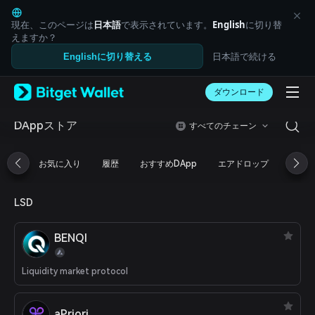
English
日本語
現在、このページは
日本語
で表示されています。
English
に切り替
Tiếng Việt
えますか？
Русский
日本語で続ける
Englishに切り替える
Español (Latinoamérica)
Türkçe
ダウンロード
Italiano
Français
Deutsch
DAppストア
すべてのチェーン
简体中文
繁體中文
お気に入り
履歴
おすすめDApp
エアドロップ
DeFi
Português (Portugal)
Bahasa Indonesia
ภาษาไทย
LSD
العربية
हिन्दी
BENQI
বাংলা
Español
Português (Brasil)
Liquidity market protocol
Español (Argentina)
aPriori