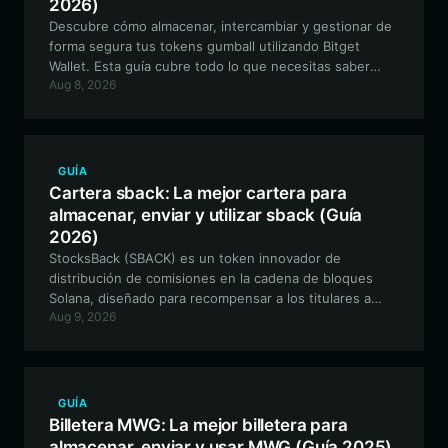
2026)
Descubre cómo almacenar, intercambiar y gestionar de
forma segura tus tokens gumball utilizando Bitget
Wallet. Esta guía cubre todo lo que necesitas saber
Aug 8, 2026
sobre el meme token basado en Solana y las mejores
herramientas para interactuar con la comunidad Neegy.
GUÍA
Cartera sback: La mejor cartera para
almacenar, enviar y utilizar sback (Guía
2026)
StocksBack (SBACK) es un token innovador de
distribución de comisiones en la cadena de bloques
Solana, diseñado para recompensar a los titulares a
Aug 9, 2026
largo plazo con 'acciones' a través de un mecanismo de
reembolso único. Para gestionar SBACK de forma
segura y participar en su ecosistema, elegir una
billetera criptográfica fiable y de alto rendimiento es
esencial para todo inversor.
GUÍA
Billetera MWG: La mejor billetera para
almacenar, enviar y usar MWG (Guía 2025)