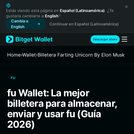
English
日本語
Estás viendo esta página en
Español (Latinoamérica)
. ¿Te
gustaría cambiarte a
English
?
Tiếng Việt
Cambia a
Continuar en Español (Latinoamérica)
Русский
English
Español (Latinoamérica)
Türkçe
Descargar ahora
Italiano
Français
Home
›
Wallet
›
Billetera Farting Unicorn By Elon Musk
Deutsch
简体中文
繁體中文
FU
Português (Portugal)
Bahasa Indonesia
fu Wallet: La mejor
ภาษาไทย
billetera para almacenar,
हिन्दी
বাংলা
enviar y usar fu (Guía
Español
2026)
Português (Brasil)
Español (Argentina)