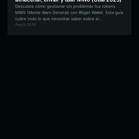
Descubre cómo gestionar sin problemas tus tokens
MWG (Meme Wars General) con Bitget Wallet. Esta guía
cubre todo lo que necesitas saber sobre el
Aug 8, 2026
almacenamiento seguro, el trading y la participación en
el vibrante ecosistema de MWG.