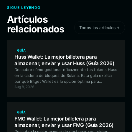
SIGUE LEYENDO
Artículos
relacionados
Todos los artículos
GUÍA
Huss Wallet: La mejor billetera para
almacenar, enviar y usar Huss (Guía 2026)
Descubre cómo gestionar eficazmente tus tokens Huss
en la cadena de bloques de Solana. Esta guía explica
por qué Bitget Wallet es la opción óptima para
Aug 8, 2026
comerciar, almacenar y participar en el ecosistema de la
memecoin Huss, inspirada en fenómenos virales.
GUÍA
FMG Wallet: La mejor billetera para
almacenar, enviar y usar FMG (Guía 2026)
Descubra la mejor manera de gestionar sus tokens