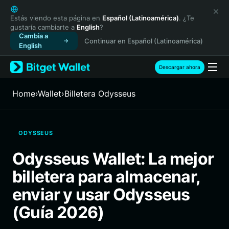
English
日本語
Estás viendo esta página en
Español (Latinoamérica)
. ¿Te
gustaría cambiarte a
English
?
Tiếng Việt
Cambia a
Continuar en Español (Latinoamérica)
Русский
English
Español (Latinoamérica)
Türkçe
Descargar ahora
Italiano
Français
Home
›
Wallet
›
Billetera Odysseus
Deutsch
简体中文
繁體中文
ODYSSEUS
Português (Portugal)
Bahasa Indonesia
Odysseus Wallet: La mejor
ภาษาไทย
billetera para almacenar,
हिन्दी
বাংলা
enviar y usar Odysseus
Español
(Guía 2026)
Português (Brasil)
Español (Argentina)