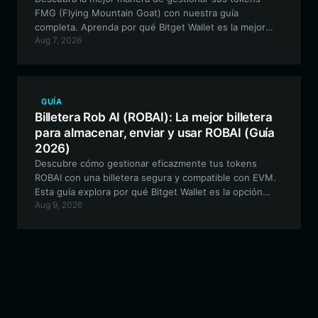
FMG (Flying Mountain Goat) con nuestra guía
completa. Aprenda por qué Bitget Wallet es la mejor
Aug 7, 2026
opción para almacenar, intercambiar e interactuar con
este activo viral centrado en memes.
GUÍA
Billetera Rob AI (ROBAI): La mejor billetera
para almacenar, enviar y usar ROBAI (Guía
2026)
Descubre cómo gestionar eficazmente tus tokens
ROBAI con una billetera segura y compatible con EVM.
Esta guía explora por qué Bitget Wallet es la opción
Aug 9, 2026
principal para acceder al ecosistema de Rob AI,
gestionar agentes de trading impulsados por IA y
navegar por el futuro de las plataformas de agentes en
la cadena.