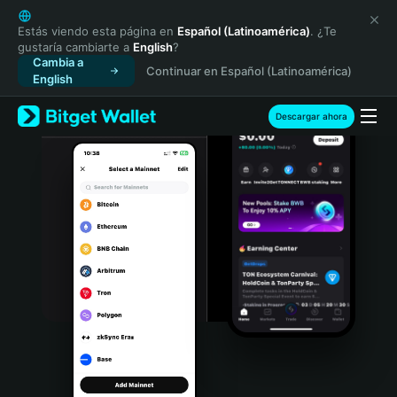
English
日本語
Estás viendo esta página en
Español (Latinoamérica)
. ¿Te
gustaría cambiarte a
English
?
Tiếng Việt
Cambia a
Continuar en Español (Latinoamérica)
Русский
English
Español (Latinoamérica)
Türkçe
Descargar ahora
Italiano
Français
Deutsch
简体中文
繁體中文
Português (Portugal)
Bahasa Indonesia
ภาษาไทย
हिन्दी
বাংলা
Español
Português (Brasil)
Español (Argentina)