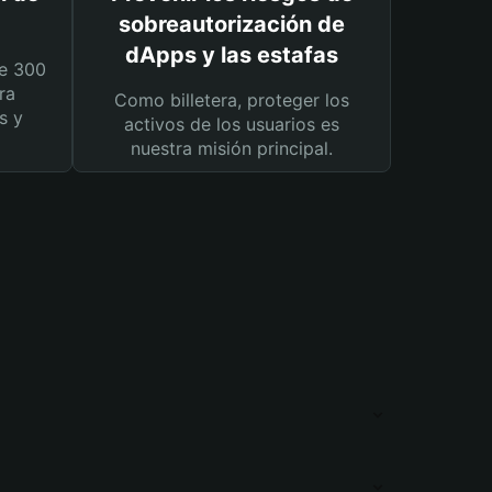
sobreautorización de
dApps y las estafas
e 300
ra
Como billetera, proteger los
s y
activos de los usuarios es
nuestra misión principal.