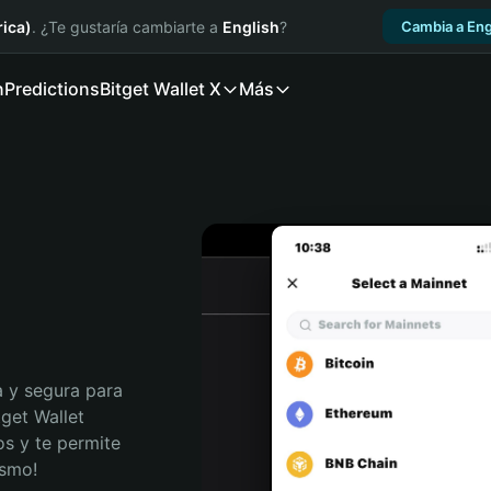
ica)
. ¿Te gustaría cambiarte a
English
?
Cambia a Eng
n
Predictions
Bitget Wallet X
Más
 y segura para 
get Wallet 
s y te permite 
ismo!