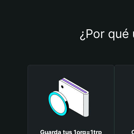
¿Por qué u
Guarda tus 1org=1trp