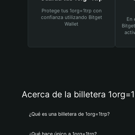
Protege tus 1org=1trp con
confianza utilizando Bitget
En 
Wallet
Bitge
acti
Acerca de la billetera 1org=1
¿Qué es una billetera de 1org=1trp?
¿Qué hace único a 1org=1trp?