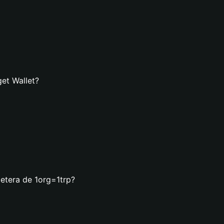
get Wallet?
letera de 1org=1trp?