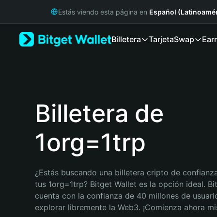
English
Estás viendo esta página en
Español (Latinoamér
日本語
Tiếng Việt
Billetera
Tarjeta
Swap
Ear
Русский
Español (Latinoamérica)
Türkçe
Italiano
Français
Deutsch
Billetera de
简体中文
繁體中文
1org=1trp
Português (Portugal)
Bahasa Indonesia
ภาษาไทย
हिन्दी
¿Estás buscando una billetera cripto de confianza
বাংলা
tus 1org=1trp? Bitget Wallet es la opción ideal. Bit
Español
cuenta con la confianza de 40 millones de usuario
Português (Brasil)
explorar libremente la Web3. ¡Comienza ahora m
Español (Argentina)