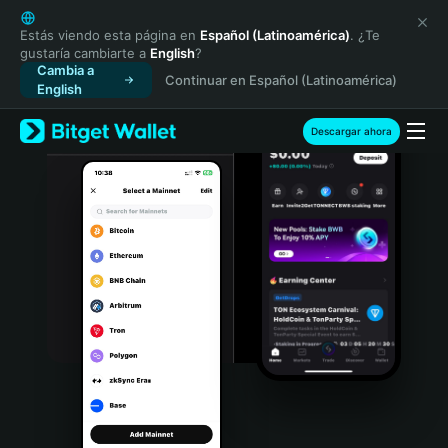
English
日本語
Estás viendo esta página en
Español (Latinoamérica)
. ¿Te
gustaría cambiarte a
English
?
Tiếng Việt
Cambia a
Continuar en Español (Latinoamérica)
Русский
English
Español (Latinoamérica)
Türkçe
Descargar ahora
Italiano
Français
Deutsch
简体中文
繁體中文
Português (Portugal)
Bahasa Indonesia
ภาษาไทย
हिन्दी
বাংলা
Español
Português (Brasil)
Español (Argentina)