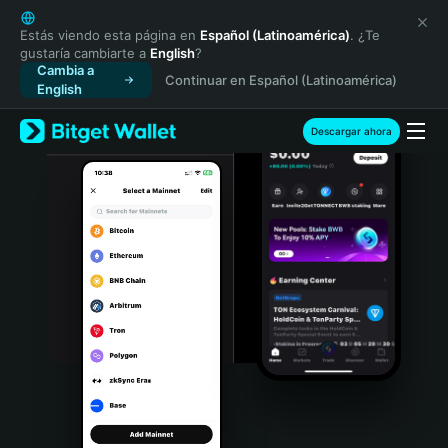
English
日本語
Estás viendo esta página en
Español (Latinoamérica)
. ¿Te
gustaría cambiarte a
English
?
Tiếng Việt
Cambia a
Continuar en Español (Latinoamérica)
Русский
English
Español (Latinoamérica)
Türkçe
Descargar ahora
Italiano
Français
Deutsch
简体中文
繁體中文
Português (Portugal)
Bahasa Indonesia
ภาษาไทย
हिन्दी
বাংলা
Español
Português (Brasil)
Español (Argentina)