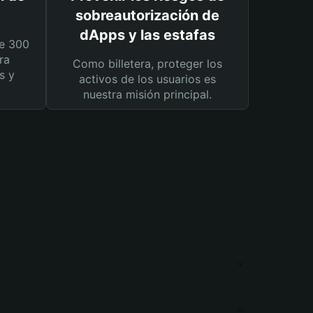
sobreautorización de
dApps y las estafas
e 300
ra
Como billetera, proteger los
s y
activos de los usuarios es
nuestra misión principal.