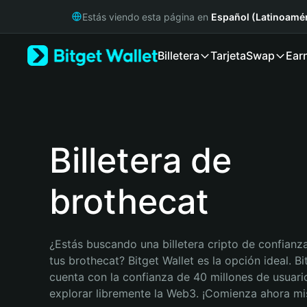
English
Estás viendo esta página en
Español (Latinoamér
日本語
Tiếng Việt
Billetera
Tarjeta
Swap
Ear
Русский
Español (Latinoamérica)
Türkçe
Italiano
Français
Deutsch
Billetera de
简体中文
繁體中文
brothecat
Português (Portugal)
Bahasa Indonesia
ภาษาไทย
हिन्दी
¿Estás buscando una billetera cripto de confianza
বাংলা
tus brothecat? Bitget Wallet es la opción ideal. Bit
Español
cuenta con la confianza de 40 millones de usuario
Português (Brasil)
explorar libremente la Web3. ¡Comienza ahora m
Español (Argentina)