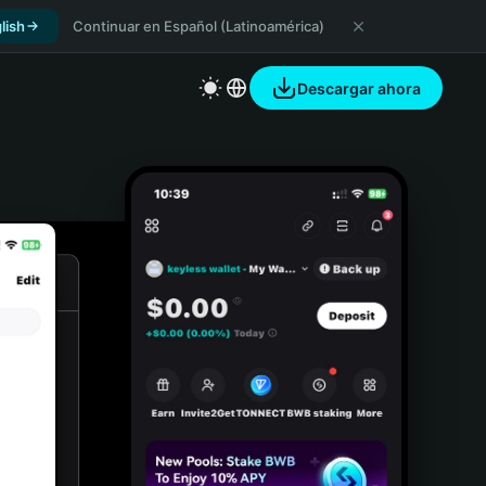
lish
Continuar en Español (Latinoamérica)
Descargar ahora