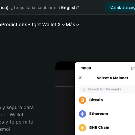
ica)
. ¿Te gustaría cambiarte a
English
?
Cambia a Eng
n
Predictions
Bitget Wallet X
Más
 y segura para 
get Wallet 
s y te permite 
ismo!