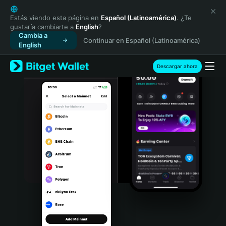
English
日本語
Estás viendo esta página en
Español (Latinoamérica)
. ¿Te
gustaría cambiarte a
English
?
Tiếng Việt
Cambia a
Continuar en Español (Latinoamérica)
Русский
English
Español (Latinoamérica)
Türkçe
Descargar ahora
Italiano
Français
Deutsch
简体中文
繁體中文
Português (Portugal)
Bahasa Indonesia
ภาษาไทย
हिन्दी
বাংলা
Español
Português (Brasil)
Español (Argentina)