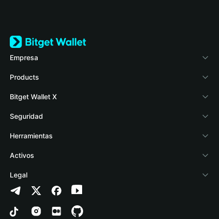
Empresa
Acerca de Bitget Wallet
Products
Blog
Crypto Card
Bitget Wallet X
Academia
Stablecoin Earn
Desarrolladores
Seguridad
Noticias cripto
Payfi Crypto
Conectar billetera
Fondo de Protección
Herramientas
Help Center
Crypto Swap API
Bitget Wallet Pay
Tecnología de seguridad
Comprar cripto
Activos
Contáctanos
Altcoin Season Index
Listar un proyecto
Detección de autorizaciones
Arbitrum
Legal
Recursos de la marca
Prediction Markets
Detección de contratos
Avalanche
Política de privacidad
Empleos
DApp
Transferencia en lotes
Bitcoin
Acuerdo del usuario