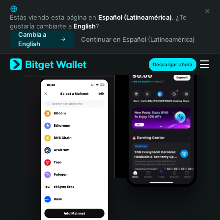
English
日本語
Estás viendo esta página en
Español (Latinoamérica)
. ¿Te
gustaría cambiarte a
English
?
Tiếng Việt
Cambia a
Continuar en Español (Latinoamérica)
Русский
English
Español (Latinoamérica)
Türkçe
Descargar ahora
Italiano
Français
Deutsch
简体中文
繁體中文
Português (Portugal)
Bahasa Indonesia
ภาษาไทย
हिन्दी
বাংলা
Español
Português (Brasil)
Español (Argentina)