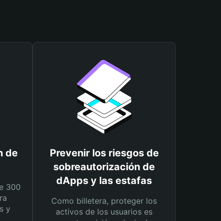
n de
Prevenir los riesgos de
sobreautorización de
dApps y las estafas
e 300
ra
Como billetera, proteger los
s y
activos de los usuarios es