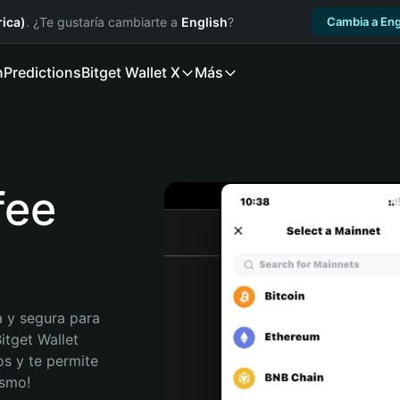
ica)
. ¿Te gustaría cambiarte a
English
?
Cambia a Eng
n
Predictions
Bitget Wallet X
Más
fee
 y segura para 
itget Wallet 
s y te permite 
ismo!