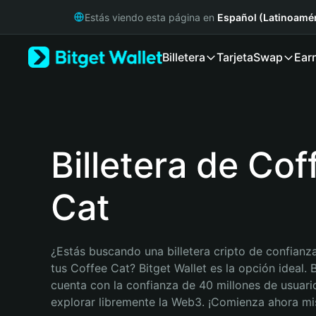
English
Estás viendo esta página en
Español (Latinoamér
日本語
Tiếng Việt
Billetera
Tarjeta
Swap
Ear
Русский
Español (Latinoamérica)
Türkçe
Italiano
Français
Deutsch
Billetera de Cof
简体中文
繁體中文
Cat
Português (Portugal)
Bahasa Indonesia
ภาษาไทย
हिन्दी
¿Estás buscando una billetera cripto de confianza
বাংলা
tus Coffee Cat? Bitget Wallet es la opción ideal. B
Español
cuenta con la confianza de 40 millones de usuario
Português (Brasil)
explorar libremente la Web3. ¡Comienza ahora m
Español (Argentina)