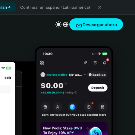
lish
Continuar en Español (Latinoamérica)
Descargar ahora