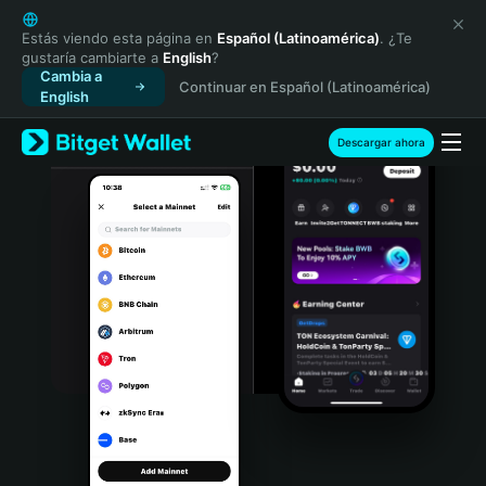
English
日本語
Estás viendo esta página en
Español (Latinoamérica)
. ¿Te
gustaría cambiarte a
English
?
Tiếng Việt
Cambia a
Continuar en Español (Latinoamérica)
Русский
English
Español (Latinoamérica)
Türkçe
Descargar ahora
Italiano
Français
Deutsch
简体中文
繁體中文
Português (Portugal)
Bahasa Indonesia
ภาษาไทย
हिन्दी
বাংলা
Español
Português (Brasil)
Español (Argentina)