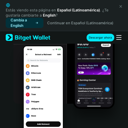
English
日本語
Estás viendo esta página en
Español (Latinoamérica)
. ¿Te
gustaría cambiarte a
English
?
Tiếng Việt
Cambia a
Continuar en Español (Latinoamérica)
Русский
English
Español (Latinoamérica)
Türkçe
Descargar ahora
Italiano
Français
Deutsch
简体中文
繁體中文
Português (Portugal)
Bahasa Indonesia
ภาษาไทย
हिन्दी
বাংলা
Español
Português (Brasil)
Español (Argentina)