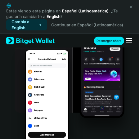
English
日本語
Estás viendo esta página en
Español (Latinoamérica)
. ¿Te
gustaría cambiarte a
English
?
Tiếng Việt
Cambia a
Continuar en Español (Latinoamérica)
Русский
English
Español (Latinoamérica)
Türkçe
Descargar ahora
Italiano
Français
Deutsch
简体中文
繁體中文
Português (Portugal)
Bahasa Indonesia
ภาษาไทย
हिन्दी
বাংলা
Español
Português (Brasil)
Español (Argentina)