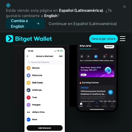
English
日本語
Estás viendo esta página en
Español (Latinoamérica)
. ¿Te
gustaría cambiarte a
English
?
Tiếng Việt
Cambia a
Continuar en Español (Latinoamérica)
Русский
English
Español (Latinoamérica)
Türkçe
Descargar ahora
Italiano
Français
Deutsch
简体中文
繁體中文
Português (Portugal)
Bahasa Indonesia
ภาษาไทย
हिन्दी
বাংলা
Español
Português (Brasil)
Español (Argentina)