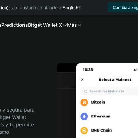
ica)
. ¿Te gustaría cambiarte a
English
?
Cambia a Eng
n
Predictions
Bitget Wallet X
Más
 y segura para 
tget Wallet 
s y te permite 
ismo!