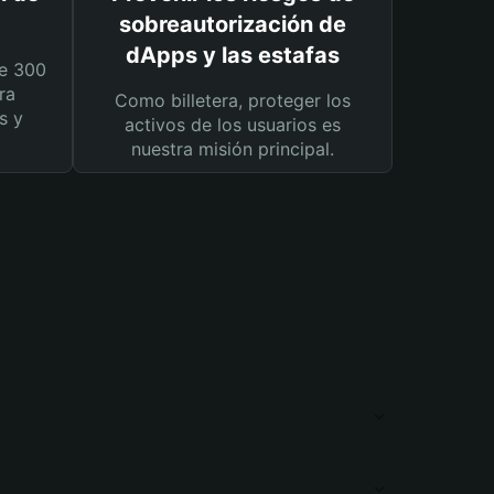
sobreautorización de
dApps y las estafas
e 300
ra
Como billetera, proteger los
s y
activos de los usuarios es
nuestra misión principal.