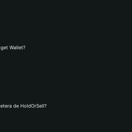
tget Wallet?
letera de HoldOrSell?