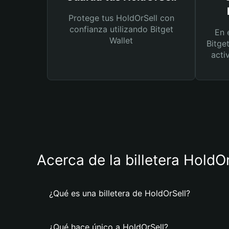
Protege tus HoldOrSell con
confianza utilizando Bitget
En 
Wallet
Bitge
acti
Acerca de la billetera HoldO
¿Qué es una billetera de HoldOrSell?
¿Qué hace único a HoldOrSell?