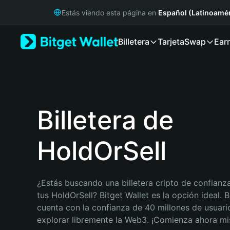
English
Estás viendo esta página en
Español (Latinoamér
日本語
Tiếng Việt
Billetera
Tarjeta
Swap
Ear
Русский
Español (Latinoamérica)
Türkçe
Italiano
Français
Deutsch
Billetera de
简体中文
繁體中文
HoldOrSell
Português (Portugal)
Bahasa Indonesia
ภาษาไทย
हिन्दी
¿Estás buscando una billetera cripto de confianza
বাংলা
tus HoldOrSell? Bitget Wallet es la opción ideal. Bi
Español
cuenta con la confianza de 40 millones de usuario
Português (Brasil)
explorar libremente la Web3. ¡Comienza ahora m
Español (Argentina)