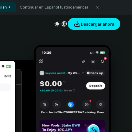
lish
Continuar en Español (Latinoamérica)
Descargar ahora