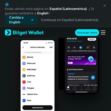
English
日本語
Estás viendo esta página en
Español (Latinoamérica)
. ¿Te
gustaría cambiarte a
English
?
Tiếng Việt
Cambia a
Continuar en Español (Latinoamérica)
Русский
English
Español (Latinoamérica)
Türkçe
Descargar ahora
Italiano
Français
Deutsch
简体中文
繁體中文
Português (Portugal)
Bahasa Indonesia
ภาษาไทย
हिन्दी
বাংলা
Español
Português (Brasil)
Español (Argentina)