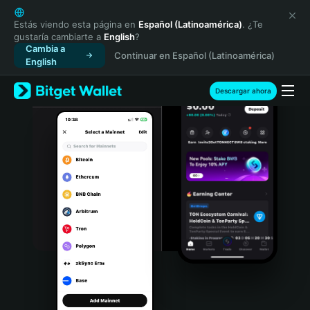
English
日本語
Estás viendo esta página en
Español (Latinoamérica)
. ¿Te
gustaría cambiarte a
English
?
Tiếng Việt
Cambia a
Continuar en Español (Latinoamérica)
Русский
English
Español (Latinoamérica)
Türkçe
Descargar ahora
Italiano
Français
Deutsch
简体中文
繁體中文
Português (Portugal)
Bahasa Indonesia
ภาษาไทย
हिन्दी
বাংলা
Español
Português (Brasil)
Español (Argentina)