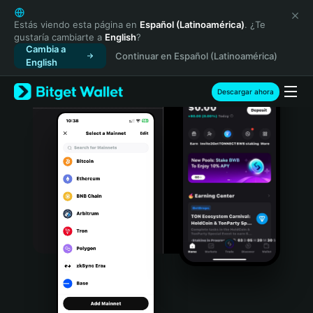
English
日本語
Estás viendo esta página en
Español (Latinoamérica)
. ¿Te
gustaría cambiarte a
English
?
Tiếng Việt
Cambia a
Continuar en Español (Latinoamérica)
Русский
English
Español (Latinoamérica)
Türkçe
Descargar ahora
Italiano
Français
Deutsch
简体中文
繁體中文
Português (Portugal)
Bahasa Indonesia
ภาษาไทย
हिन्दी
বাংলা
Español
Português (Brasil)
Español (Argentina)