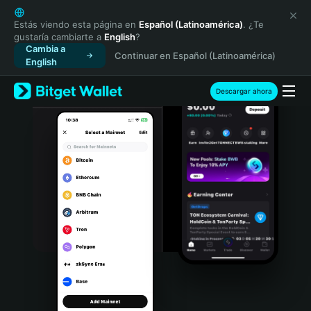
English
日本語
Estás viendo esta página en
Español (Latinoamérica)
. ¿Te
gustaría cambiarte a
English
?
Tiếng Việt
Cambia a
Continuar en Español (Latinoamérica)
Русский
English
Español (Latinoamérica)
Türkçe
Descargar ahora
Italiano
Français
Deutsch
简体中文
繁體中文
Português (Portugal)
Bahasa Indonesia
ภาษาไทย
हिन्दी
বাংলা
Español
Português (Brasil)
Español (Argentina)