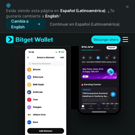
English
日本語
Estás viendo esta página en
Español (Latinoamérica)
. ¿Te
gustaría cambiarte a
English
?
Tiếng Việt
Cambia a
Continuar en Español (Latinoamérica)
Русский
English
Español (Latinoamérica)
Türkçe
Descargar ahora
Italiano
Français
Deutsch
简体中文
繁體中文
Português (Portugal)
Bahasa Indonesia
ภาษาไทย
हिन्दी
বাংলা
Español
Português (Brasil)
Español (Argentina)