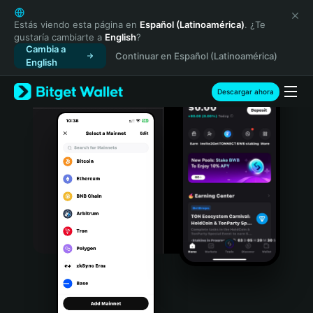
English
日本語
Estás viendo esta página en
Español (Latinoamérica)
. ¿Te
gustaría cambiarte a
English
?
Tiếng Việt
Cambia a
Continuar en Español (Latinoamérica)
Русский
English
Español (Latinoamérica)
Türkçe
Descargar ahora
Italiano
Français
Deutsch
简体中文
繁體中文
Português (Portugal)
Bahasa Indonesia
ภาษาไทย
हिन्दी
বাংলা
Español
Português (Brasil)
Español (Argentina)