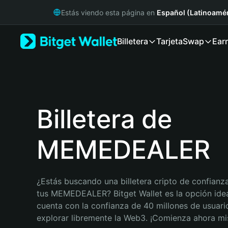
English
Estás viendo esta página en
Español (Latinoamér
日本語
Tiếng Việt
Billetera
Tarjeta
Swap
Ear
Русский
Español (Latinoamérica)
Türkçe
Italiano
Français
Deutsch
Billetera de
简体中文
繁體中文
MEMEDEALER
Português (Portugal)
Bahasa Indonesia
ภาษาไทย
हिन्दी
¿Estás buscando una billetera cripto de confianza
বাংলা
tus MEMEDEALER? Bitget Wallet es la opción ideal.
Español
cuenta con la confianza de 40 millones de usuario
Português (Brasil)
explorar libremente la Web3. ¡Comienza ahora m
Español (Argentina)