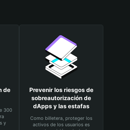
n de
Prevenir los riesgos de
sobreautorización de
dApps y las estafas
e 300
ra
Como billetera, proteger los
s y
activos de los usuarios es