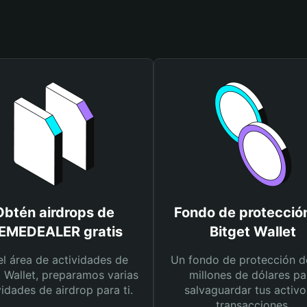
Obtén airdrops de
Fondo de protecció
EMEDEALER gratis
Bitget Wallet
el área de actividades de
Un fondo de protección d
t Wallet, preparamos varias
millones de dólares pa
vidades de airdrop para ti.
salvaguardar tus activo
transacciones.