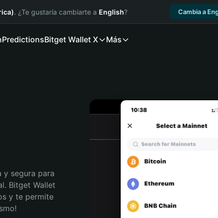
ica)
. ¿Te gustaría cambiarte a
English
?
Cambia a Eng
n
Predictions
Bitget Wallet X
Más
 y segura para 
 Bitget Wallet 
s y te permite 
ismo!