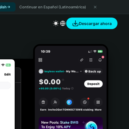
lish
Continuar en Español (Latinoamérica)
Descargar ahora