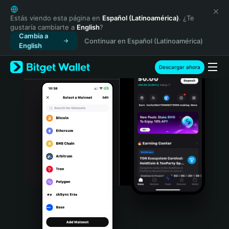
English
日本語
Estás viendo esta página en
Español (Latinoamérica)
. ¿Te
gustaría cambiarte a
English
?
Tiếng Việt
Cambia a
Continuar en Español (Latinoamérica)
Русский
English
Español (Latinoamérica)
Türkçe
Descargar ahora
Italiano
Français
Deutsch
简体中文
繁體中文
Português (Portugal)
Bahasa Indonesia
ภาษาไทย
हिन्दी
বাংলা
Español
Português (Brasil)
Español (Argentina)