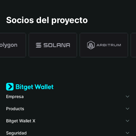
Socios del proyecto
Empresa
Acerca de Bitget Wallet
Products
Blog
Crypto Card
Bitget Wallet X
Academia
Stablecoin Earn
Desarrolladores
Seguridad