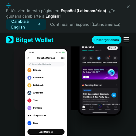
English
日本語
Estás viendo esta página en
Español (Latinoamérica)
. ¿Te
gustaría cambiarte a
English
?
Tiếng Việt
Cambia a
Continuar en Español (Latinoamérica)
Русский
English
Español (Latinoamérica)
Türkçe
Descargar ahora
Italiano
Français
Deutsch
简体中文
繁體中文
Português (Portugal)
Bahasa Indonesia
ภาษาไทย
हिन्दी
বাংলা
Español
Português (Brasil)
Español (Argentina)