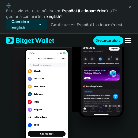
English
日本語
Estás viendo esta página en
Español (Latinoamérica)
. ¿Te
gustaría cambiarte a
English
?
Tiếng Việt
Cambia a
Continuar en Español (Latinoamérica)
Русский
English
Español (Latinoamérica)
Türkçe
Descargar ahora
Italiano
Français
Deutsch
简体中文
繁體中文
Português (Portugal)
Bahasa Indonesia
ภาษาไทย
हिन्दी
বাংলা
Español
Português (Brasil)
Español (Argentina)