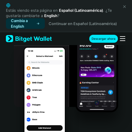
English
日本語
Estás viendo esta página en
Español (Latinoamérica)
. ¿Te
gustaría cambiarte a
English
?
Tiếng Việt
Cambia a
Continuar en Español (Latinoamérica)
Русский
English
Español (Latinoamérica)
Türkçe
Descargar ahora
Italiano
Français
Deutsch
简体中文
繁體中文
Português (Portugal)
Bahasa Indonesia
ภาษาไทย
हिन्दी
বাংলা
Español
Português (Brasil)
Español (Argentina)