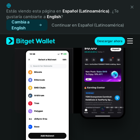
English
日本語
Estás viendo esta página en
Español (Latinoamérica)
. ¿Te
gustaría cambiarte a
English
?
Tiếng Việt
Cambia a
Continuar en Español (Latinoamérica)
Русский
English
Español (Latinoamérica)
Türkçe
Descargar ahora
Italiano
Français
Deutsch
简体中文
繁體中文
Português (Portugal)
Bahasa Indonesia
ภาษาไทย
हिन्दी
বাংলা
Español
Português (Brasil)
Español (Argentina)