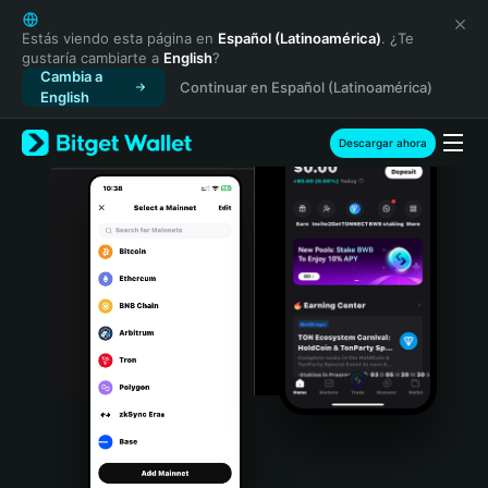
English
日本語
Estás viendo esta página en
Español (Latinoamérica)
. ¿Te
gustaría cambiarte a
English
?
Tiếng Việt
Cambia a
Continuar en Español (Latinoamérica)
Русский
English
Español (Latinoamérica)
Türkçe
Descargar ahora
Italiano
Français
Deutsch
简体中文
繁體中文
Português (Portugal)
Bahasa Indonesia
ภาษาไทย
हिन्दी
বাংলা
Español
Português (Brasil)
Español (Argentina)