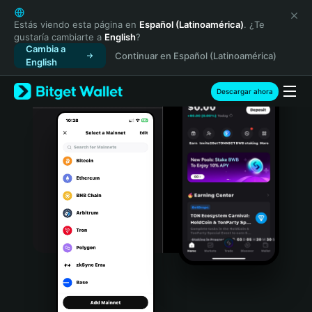
English
日本語
Estás viendo esta página en
Español (Latinoamérica)
. ¿Te
gustaría cambiarte a
English
?
Tiếng Việt
Cambia a
Continuar en Español (Latinoamérica)
Русский
English
Español (Latinoamérica)
Türkçe
Descargar ahora
Italiano
Français
Deutsch
简体中文
繁體中文
Português (Portugal)
Bahasa Indonesia
ภาษาไทย
हिन्दी
বাংলা
Español
Português (Brasil)
Español (Argentina)