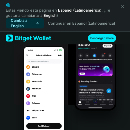
English
日本語
Estás viendo esta página en
Español (Latinoamérica)
. ¿Te
gustaría cambiarte a
English
?
Tiếng Việt
Cambia a
Continuar en Español (Latinoamérica)
Русский
English
Español (Latinoamérica)
Türkçe
Descargar ahora
Italiano
Français
Deutsch
简体中文
繁體中文
Português (Portugal)
Bahasa Indonesia
ภาษาไทย
हिन्दी
বাংলা
Español
Português (Brasil)
Español (Argentina)